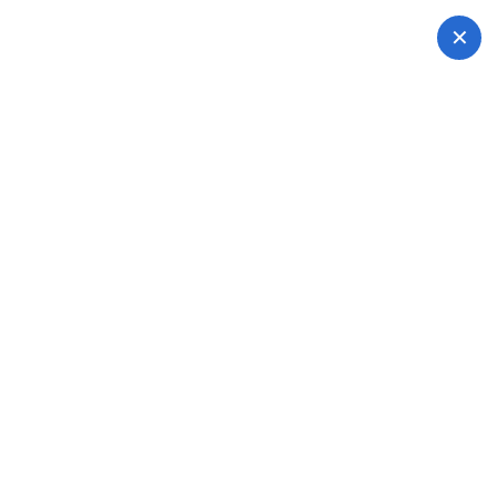
登录平台
✕
标签云列表
按标签聚合浏览相关文章
头部网剧口碑两极分化，观众评分差异显著