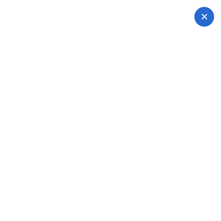
登录平台
✕
标签云列表
按标签聚合浏览相关文章
《流浪地球2》票房破百亿，口碑两极分化，观众评分